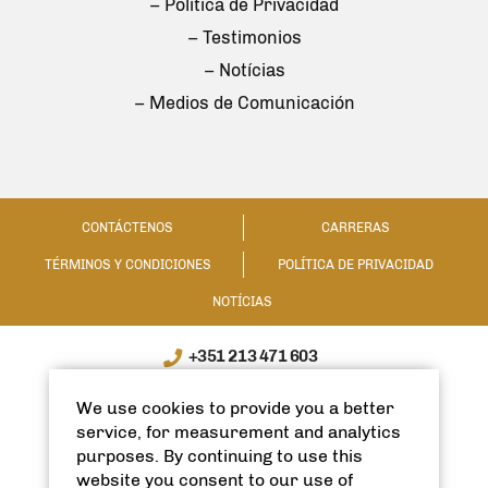
– Política de Privacidad
– Testimonios
– Notícias
– Medios de Comunicación
CONTÁCTENOS
CARRERAS
TÉRMINOS Y CONDICIONES
POLÍTICA DE PRIVACIDAD
NOTÍCIAS
+351 213 471 603
WhatsApp / WeChat: +351 910335991
We use cookies to provide you a better
info@spanishhomes.com
service, for measurement and analytics
purposes. By continuing to use this
website you consent to our use of