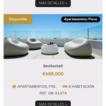
MÁS DETALLES >
Previous
Next
Disponible
Apartamentos/Pisos
Benitachell
€488,000
APARTAMENTOS/PISOS
3 HABITACIÓN
REF: ON-31374
MÁS DETALLES >