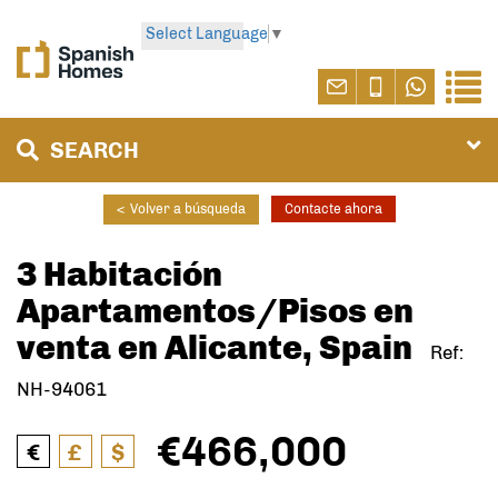
Select Language
▼
SEARCH
<
Volver a búsqueda
Contacte ahora
3 Habitación
Apartamentos/Pisos en
venta en Alicante, Spain
Ref:
NH-94061
€466,000
€
£
$