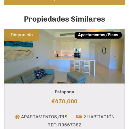
Propiedades Similares
Previous
Next
Disponible
Apartamentos/Pisos
Estepona
€470,000
APARTAMENTOS/PISOS
2 HABITACIÓN
REF: R3667382