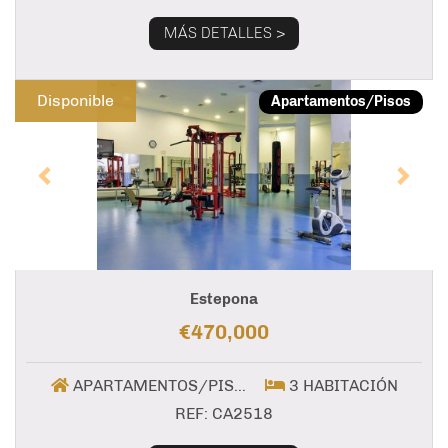
MÁS DETALLES >
Previous
Next
Disponible
Apartamentos/Pisos
Estepona
€470,000
APARTAMENTOS/PISOS
3 HABITACIÓN
REF: CA2518