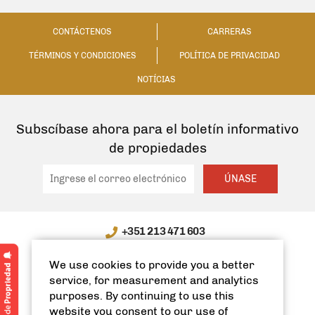
CONTÁCTENOS
CARRERAS
TÉRMINOS Y CONDICIONES
POLÍTICA DE PRIVACIDAD
NOTÍCIAS
Subscíbase ahora para el boletín informativo
de propiedades
ÚNASE
+351 213 471 603
WhatsApp / WeChat: +351 910335991
We use cookies to provide you a better
info@spanishhomes.com
service, for measurement and analytics
purposes. By continuing to use this
website you consent to our use of