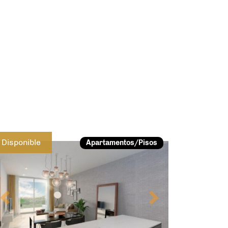
Previous
Next
Disponible
Apartamentos/Pisos