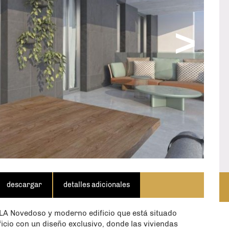
>
TACTE AHORA
mes utilizará los detalles anteriores para
viar este formulario, declaro que he leído,
 condiciones y la política de privacidad, dando
las cookies se almacenen en mi computadora.
descargar
detalles adicionales
Novedoso y moderno edificio que está situado
ficio con un diseño exclusivo, donde las viviendas