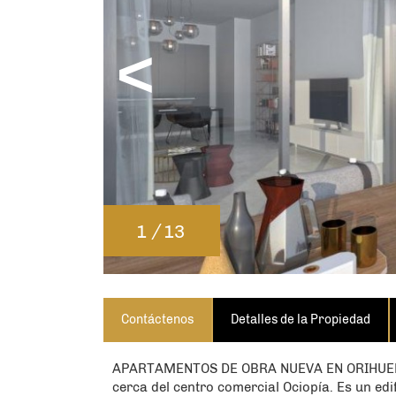
<
CON
/
1
13
Tenga en cuenta que Spanish Ho
contactarlo únicamente. Al en
entendido y acepto los términos y
así el consentimiento para que 
Contáctenos
Detalles de la Propiedad
APARTAMENTOS DE OBRA NUEVA EN ORIHUELA 
cerca del centro comercial Ociopía. Es un edi