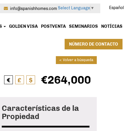
Español
Select Language
▼
|
info@spanishhomes.com
OS
GOLDEN VISA
POSTVENTA
SEMINARIOS
NOTÍCIAS
NÚMERO DE CONTACTO
<
Volver a búsqueda
€264,000
€
£
$
Características de la
Propiedad