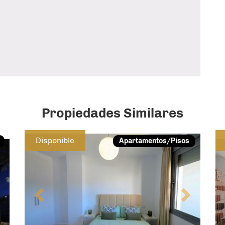
Propiedades Similares
Next
Previous
Next
Disponible
Apartamentos/Pisos