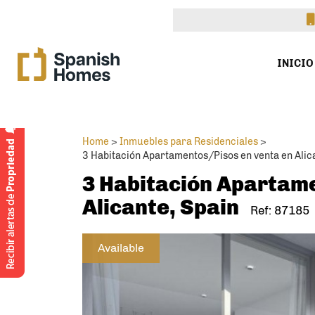
INICIO
Home
>
Inmuebles para Residenciales
>
3 Habitación Apartamentos/Pisos en venta en Alic
3 Habitación Apartam
Alicante, Spain
Ref: 87185
Available
Intere
pro
Pre