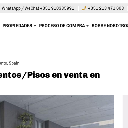
|
WhatsApp / WeChat +351 910335991
+351 213 471 603
PROPIEDADES
PROCESO DE COMPRA
SOBRE NOSOTR
ante, Spain
entos/Pisos en venta en
sado en esta
piedade?
gunte hoy