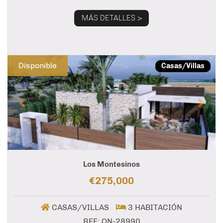
MÁS DETALLES >
Previous
Next
Disponible
Casas/Villas
Los Montesinos
€275,000
CASAS/VILLAS
3 HABITACIÓN
REF: ON-28990