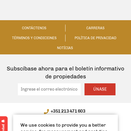
CONTÁCTENOS
CARRERAS
TÉRMINOS Y CONDICIONES
POLÍTICA DE PRIVACIDAD
NOTÍCIAS
Subscíbase ahora para el boletín informativo
de propiedades
ÚNASE
+351 213 471 603
WhatsApp / WeChat: +351 910335991
We use cookies to provide you a better
info@spanishhomes.com