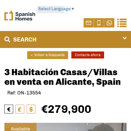
Select Language
▼
SEARCH
<
Volver a búsqueda
Contacte ahora
3 Habitación Casas/Villas
en venta en Alicante, Spain
Ref: ON-13554
€279,900
€
£
$
Available