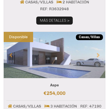
CASAS/VILLAS
2 HABITACIÓN
REF: R3632948
MÁS DETALLES >
Previous
Next
Disponible
Casas/Villas
Aspe
€254,000
CASAS/VILLAS
3 HABITACIÓN
REF: 47190