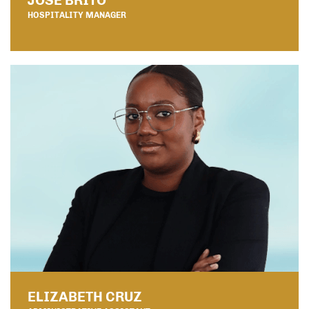
JOSÉ BRITO
HOSPITALITY MANAGER
ELIZABETH CRUZ